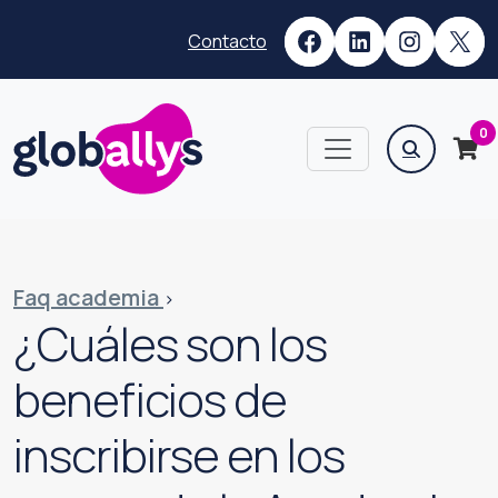
Saltar
Saltar
Facebook
LinkedIn
Instag
X
al
al
Contacto
menú
contenido
Buscar:
0
Faq academia
>
¿Cuáles son los
beneficios de
inscribirse en los