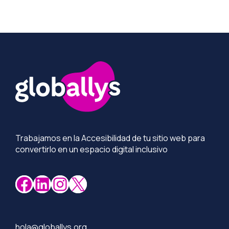
Más información
Trabajamos en la Accesibilidad de tu sitio web para
convertirlo en un espacio digital inclusivo
Facebook
LinkedIn
Instagram
X
hola@globallys.org