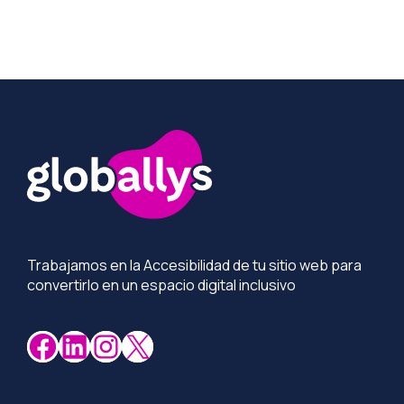
Más información
Trabajamos en la Accesibilidad de tu sitio web para
convertirlo en un espacio digital inclusivo
Facebook
LinkedIn
Instagram
X