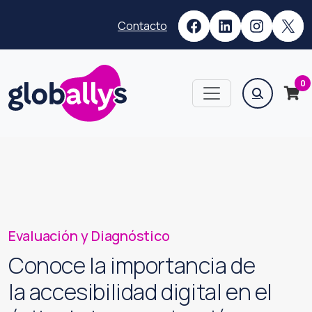
Saltar
Saltar
Facebook
LinkedIn
Instag
X
al
al
Contacto
menú
contenido
Buscar:
0
Evaluación y Diagnóstico
Conoce la importancia de
la accesibilidad digital en el