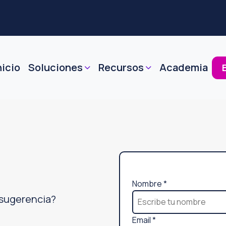
nicio
Soluciones
Recursos
Academia
t
Nombre
*
e
 sugerencia?
l
Email
*
é