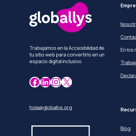
Empre
Nosot
Conta
Trabajamos en la Accesibilidad de
En los
tu sitio web para convertirlo en un
espacio digital inclusivo
Trabaj
Declar
Facebook
LinkedIn
Instagram
X
hola@globallys.org
Recur
Blog