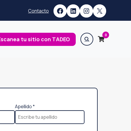
Facebook
LinkedIn
Instagram
X
Contacto
0
Escanea tu sitio con TADEO
Apellido
*