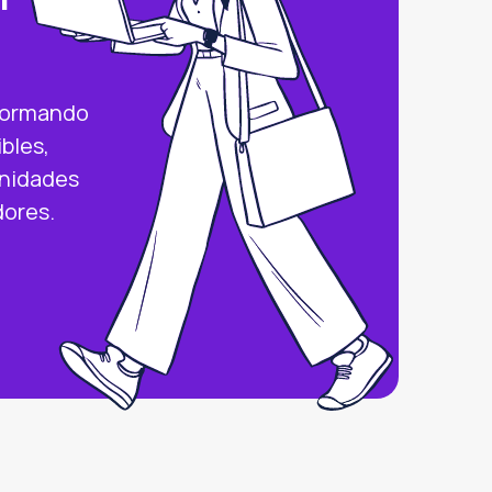
sformando
bles,
unidades
dores.