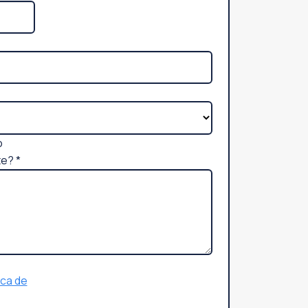
o
te?
*
ica de