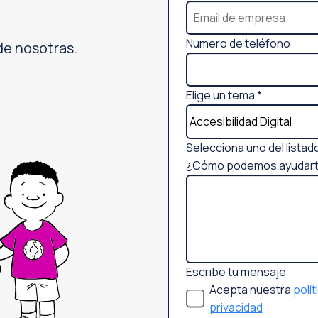
f
o
Numero de teléfono
de nosotras.
n
o
d
Elige un tema
*
e
Selecciona uno del listad
¿Cómo podemos ayudar
Escribe tu mensaje
Acepta nuestra
polít
privacidad