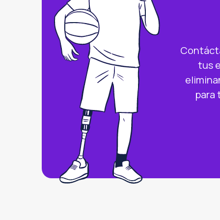
Contácta
tus 
elimina
para 