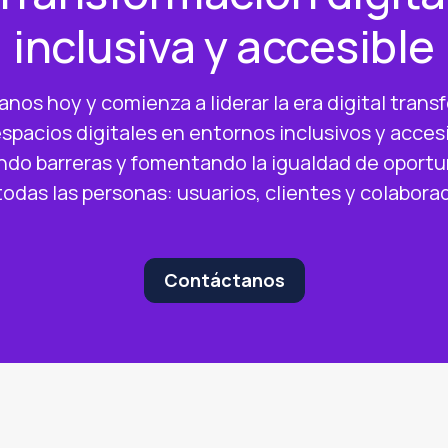
inclusiva y accesible
nos hoy y comienza a liderar la era digital tran
espacios digitales en entornos inclusivos y accesi
ndo barreras y fomentando la igualdad de oport
todas las personas: usuarios, clientes y colabora
Contáctanos