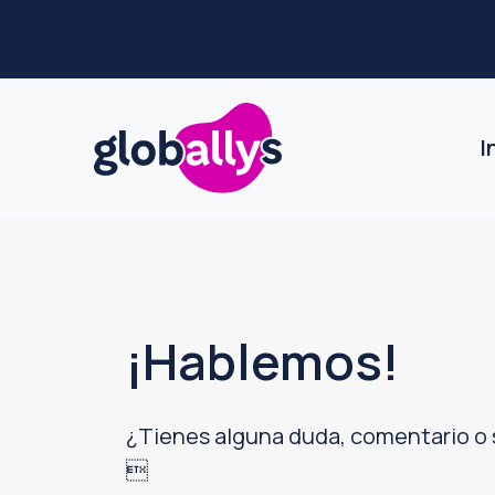
Saltar
Saltar
al
al
menú
contenido
Buscar:
I
¡Hablemos!
¿Tienes alguna duda, comentario o
