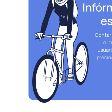
Infór
es
Contar 
el 
usuari
precio