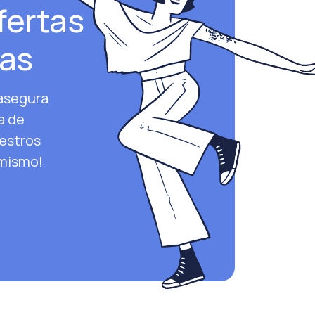
fertas
sas
 asegura
a de
uestros
 mismo!