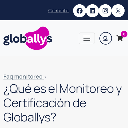
Saltar
Saltar
Facebook
LinkedIn
Instag
X
al
al
Contacto
menú
contenido
Buscar:
0
Faq monitoreo
>
¿Qué es el Monitoreo y
Certificación de
Globallys?