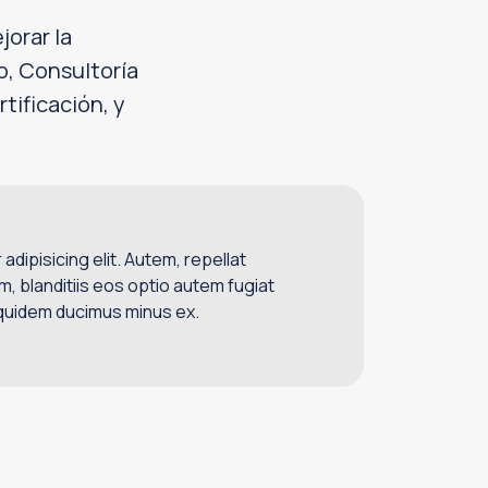
jorar la
o, Consultoría
tificación, y
dipisicing elit. Autem, repellat
um, blanditiis eos optio autem fugiat
 quidem ducimus minus ex.