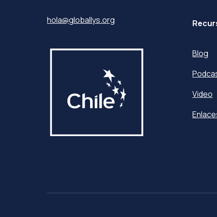
hola@globallys.org
Recur
Blog
Podca
Video
Enlace