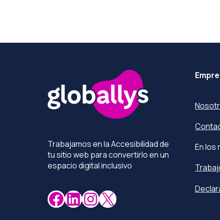
Más información
Empre
Nosot
Conta
Trabajamos en la Accesibilidad de
En los
tu sitio web para convertirlo en un
espacio digital inclusivo
Trabaj
Declar
Facebook
LinkedIn
Instagram
X