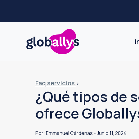
Saltar
Saltar
al
al
menú
contenido
Buscar:
I
Faq servicios
>
¿Qué tipos de s
ofrece Globally
Por: Emmanuel Cárdenas
-
Junio 11, 2024