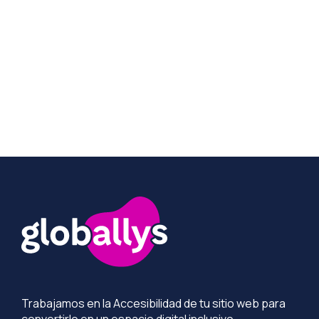
Más información
Trabajamos en la Accesibilidad de tu sitio web para
convertirlo en un espacio digital inclusivo